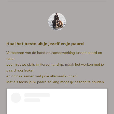
Haal het beste uit je jezelf en je paard
Verbeteren van de band en samenwerking tussen paard en
ruiter.
Leer nieuwe skills in Horsemanship, maak het werken met je
paard nog leuker
en ontdek samen wat jullie allemaal kunnen!
Met als focus jouw paard zo lang mogelijk gezond te houden.