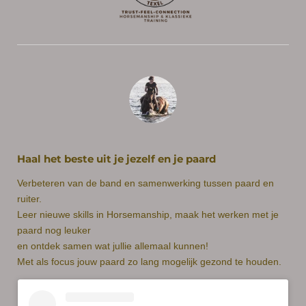
Haal het beste uit je jezelf en je paard
Verbeteren van de band en samenwerking tussen paard en
ruiter.
Leer nieuwe skills in Horsemanship, maak het werken met je
paard nog leuker
en ontdek samen wat jullie allemaal kunnen!
Met als focus jouw paard zo lang mogelijk gezond te houden.