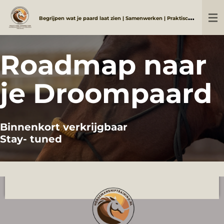
Ga
B
egrijpen wat je paard laat zien | Samenwerken | Praktisch en duidelijk
direct
naar
de
Roadmap naar
hoofdinhoud
je Droompaard
Binnenkort verkrijgbaar
Stay- tuned